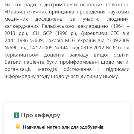
міської ради з дотриманням основних положень
«Правил етичних принципів проведення наукових
медичних досліджень за участю людини»,
затверджених Гельсінською декларацією (1964 –
2013 рр.), ICH GCP (1996 р.), Директиви ЄЕС від
24.11.1986 №609, наказів МОЗ України від 23.09.2009
№690, від 14.12.2009 №944 і від 03.08.2012 № 616 під
керівництвом доцента закладу вищої освіти.
Батьки пацієнта були проінформовані щодо мети,
організації, методів обстеження і підписали
інформовану згоду щодо участі дитини у ньому.
Про кафедру
Навчальні матеріали для здобувачів