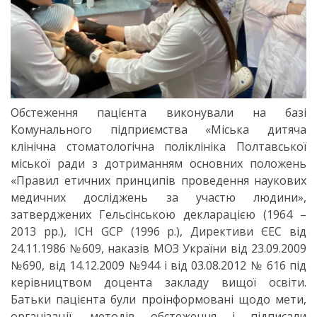
Обстеження пацієнта виконували на базі
Комунального підприємства «Міська дитяча
клінічна стоматологічна поліклініка Полтавської
міської ради з дотриманням основних положень
«Правил етичних принципів проведення наукових
медичних досліджень за участю людини»,
затверджених Гельсінською декларацією (1964 –
2013 рр.), ICH GCP (1996 р.), Директиви ЄЕС від
24.11.1986 №609, наказів МОЗ України від 23.09.2009
№690, від 14.12.2009 №944 і від 03.08.2012 № 616 під
керівництвом доцента закладу вищої освіти.
Батьки пацієнта були проінформовані щодо мети,
організації, методів обстеження і підписали