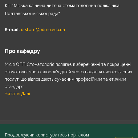
КП "Міська клінічна дитяча стоматологічна поліклініка
Полтавської міської ради"
E-mail:
dtstom@pdmu.edu.ua
Про кафедру
Місія ОПП Стоматологія полягає в збереженні та покращенні
стоматологічного здоров’я дітей через надання високоякісних
послуг, що відповідають сучасним професійним та етичним
стандарт...
Читати Далі
© Copyright 2026
Продовжуючи користуватись порталом