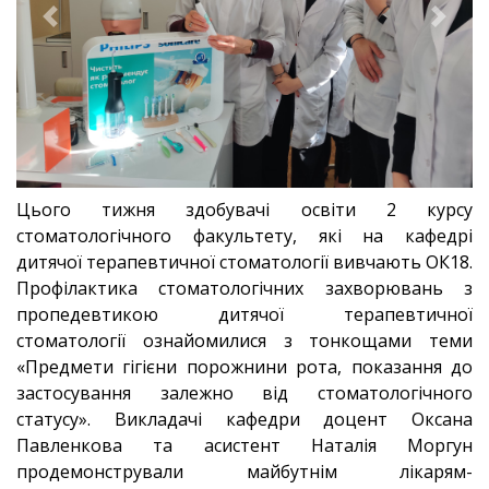
Previous
Next
Цього тижня здобувачі освіти 2 курсу
стоматологічного факультету, які на кафедрі
дитячої терапевтичної стоматології вивчають ОК18.
Профілактика стоматологічних захворювань з
пропедевтикою дитячої терапевтичної
стоматології
ознайомилися з тонкощами теми
«
Предмети гігієни порожнини рота, показання до
застосування залежно від стоматологічного
статусу
»
. Викладачі кафедри доцент Оксана
Павленкова та асистент Наталія Моргун
продемонстрували майбутнім лікарям-