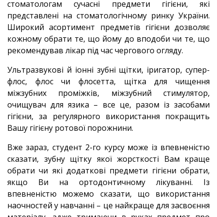
стоматологам сучасні предмети гігієни, які
представлені на стоматологічному ринку України.
Широкий асортимент предметів гігієни дозволяє
кожному обрати те, що йому до вподоби чи те, що
рекомендував лікар під час чергового огляду.
Ультразвукові й іонні зубні щітки,
іригатор, супер-
флос, флос чи флосетта,
щітка для чищення
міжзубних проміжків, міжзубний
стимулятор,
очищувач для язика – все це, разом із засобами
гігієни, за регулярного використання покращить
Вашу гігієну ротової порожнини.
Вже зараз, студент 2-го курсу може із впевненістю
сказати, зубну щітку якої жорсткості Вам краще
обрати чи які додаткові предмети гігієни обрати,
якщо Ви на ортодонтичному лікуванні.
Із
впевненістю можемо сказати, що використання
наочностей у навчанні – це найкраще для засвоєння
матеріалу, адже тримаючи в руках предмет про