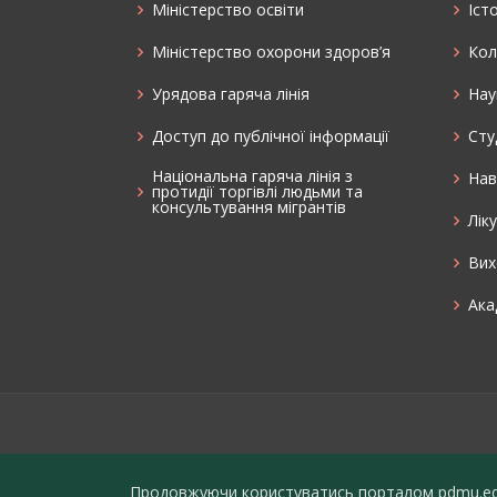
Міністерство освіти
Іст
Міністерство охорони здоров’я
Кол
Урядова гаряча лінія
Нау
Доступ до публічної інформації
Cту
Національна гаряча лінія з
Нав
протидії торгівлі людьми та
консультування мiгрантiв
Лік
Вих
Ака
Продовжуючи користуватись порталом pdmu.ed