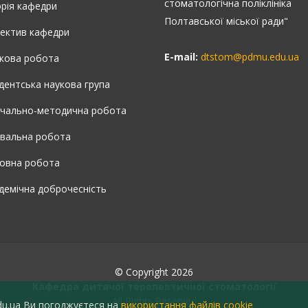
стоматологічна поліклініка
орія кафедри
Полтавської міської ради"
ектив кафедри
E-mail:
dtstom@pdmu.edu.ua
кова робота
дентська наукова група
чально-методична робота
увальна робота
овна робота
демічна доброчесність
© Copyright 2026
Кафедра дитячої терапевтичної стоматології
All Rights Reserved
u.ua Ви погоджуєтеся на
використання файлів cookie