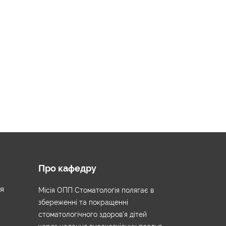
Про кафедру
чя
Місія ОПП Стоматологія полягає в
збереженні та покращенні
стоматологічного здоров’я дітей