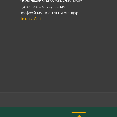
через надання високоякісних послуг,
що відповідають сучасним
професійним та етичним стандарт...
Читати Далі
OK