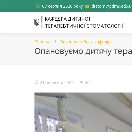
07 серпня 2026 року
dtstom@pdmu.edu.u
КАФЕДРА ДИТЯЧОЇ
ТЕРАПЕВТИЧНОЇ СТОМАТОЛОГІЇ
Головна
Виховна робота кафедри
Опановуємо дитячу тера
21 вересня, 2023
301