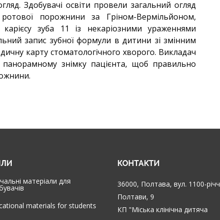
гляд. Здобувачі освіти провели загальний огляд
с ротової порожнини за Гріном-Вермільйоном,
 карієсу зуба 11 із некаріозними ураженнями
льний запис зубної формули в дитини зі змінним
дичну карту стоматологічного хворого. Викладач
в панорамному знімку пацієнта, щоб правильно
рожнини.
ІЛИ
КОНТАКТИ
чальні матеріали для
36000, Полтава, вул. 1100-річ
бувачів
Полтави, 9
cational materials for students
КП "Міська клінічна дитяча