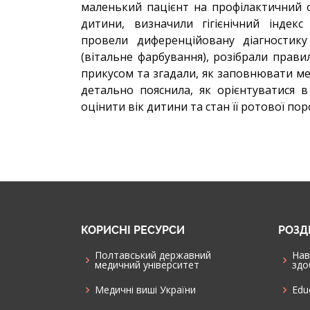
маленький пацієнт на профілактичний о
дитини, визначили гігієнічний індек
провели диференційовану діагностику
(вітальне фарбування), розібрали прави
прикусом та згадали, як заповнювати ме
детально пояснила, як орієнтуватися 
оцінити вік дитини та стан її ротової по
КОРИСНІ РЕСУРСИ
РОЗД
Полтавський державний
Нав
медичний університет
здо
Медичні виші України
Edu