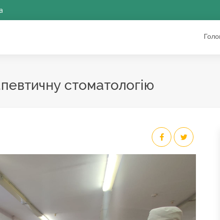
a
Голо
певтичну стоматологію