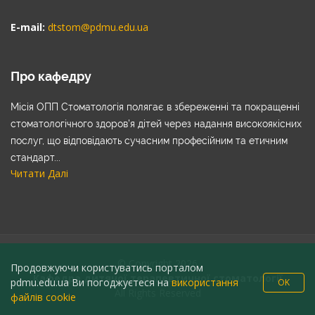
E-mail:
dtstom@pdmu.edu.ua
Про кафедру
Місія ОПП Стоматологія полягає в збереженні та покращенні
стоматологічного здоров’я дітей через надання високоякісних
послуг, що відповідають сучасним професійним та етичним
стандарт...
Читати Далі
© Copyright 2026
Продовжуючи користуватись порталом
Кафедра дитячої терапевтичної стоматології
pdmu.edu.ua Ви погоджуєтеся на
використання
OK
All Rights Reserved
файлів cookie