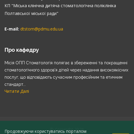
КП "Міська клінічна дитяча стоматологічна поліклініка
Полтавської міської ради"
E-mail:
dtstom@pdmu.edu.ua
Про кафедру
Місія ОПП Стоматологія полягає в збереженні та покращенні
стоматологічного здоров’я дітей через надання високоякісних
послуг, що відповідають сучасним професійним та етичним
стандарт...
Читати Далі
© Copyright 2026
Продовжуючи користуватись порталом